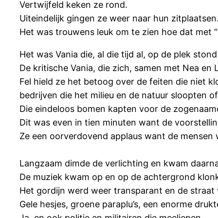
Vertwijfeld keken ze rond.
Uiteindelijk gingen ze weer naar hun zitplaatsen
Het was trouwens leuk om te zien hoe dat met 
Het was Vania die, al die tijd al, op de plek st
De kritische Vania, die zich, samen met Nea en L
Fel hield ze het betoog over de feiten die niet
bedrijven die het milieu en de natuur sloopten of
Die eindeloos bomen kapten voor de zogenaamde
Dit was even in tien minuten want de voorstelli
Ze een oorverdovend applaus want de mensen wi
Langzaam dimde de verlichting en kwam daarna we
De muziek kwam op en op de achtergrond klonk 
Het gordijn werd weer transparant en de straat
Gele hesjes, groene paraplu’s, een enorme drukt
Ja, en ook politie en militairen die meeliepen.