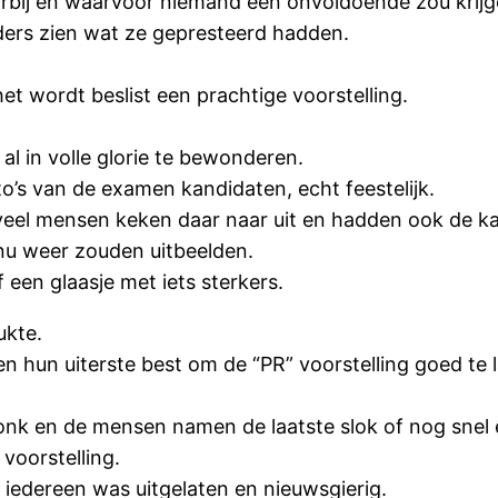
aarbij en waarvoor niemand een onvoldoende zou krijg
ers zien wat ze gepresteerd hadden.
het wordt beslist een prachtige voorstelling.
l in volle glorie te bewonderen.
to’s van de examen kandidaten, echt feestelijk.
veel mensen keken daar naar uit en hadden ook de ka
 nu weer zouden uitbeelden.
een glaasje met iets sterkers.
ukte.
n hun uiterste best om de “PR” voorstelling goed te 
lonk en de mensen namen de laatste slok of nog snel
 voorstelling.
 iedereen was uitgelaten en nieuwsgierig.